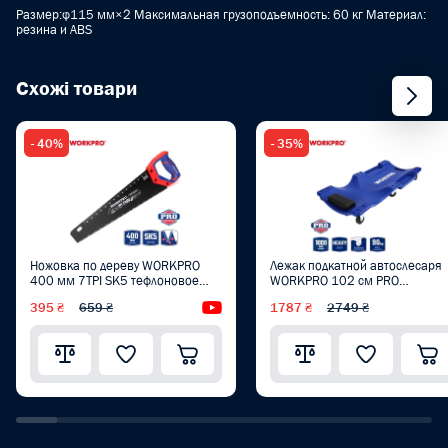
Размер:φ115 мм×2 Максимальная грузоподъемность: 60 кг Материал:
резина и ABS
Схожі товари
- 40%
- 35%
Ножовка по дереву WORKPRO
Лежак подкатной автослесаря
400 мм 7TPI SK5 тефлоновое
WORKPRO 102 см PRO
покрытие PRO PLUS WP215013
WP319002
395 ₴
659 ₴
Видеообзор
1787 ₴
2749 ₴