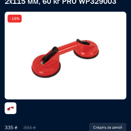
2x115 мм, 60 кг PRO WP329003
- 15%
335 ₴
394 ₴
Следить за ценой