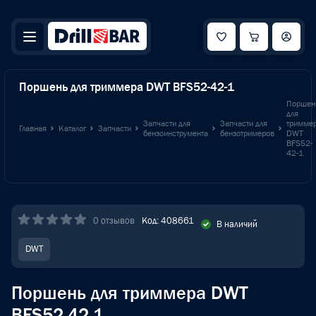
Поршень для триммера DWT BFS52-42-1
Поршен
для
Запчасти для
Запчасти для
тримме
Главная
Каталог
Запчасти
бензоинструмента
бензотримеров
DWT
BFS52-
42-1
0 отзывов
Код: 408661
В наличий
DWT
Поршень для триммера DWT
BFS52-42-1