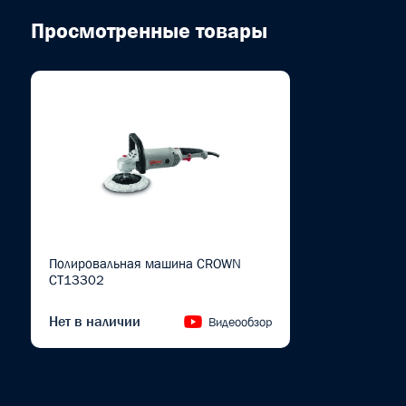
Просмотренные товары
Полировальная машина CROWN
CT13302
Нет в наличии
Видеообзор