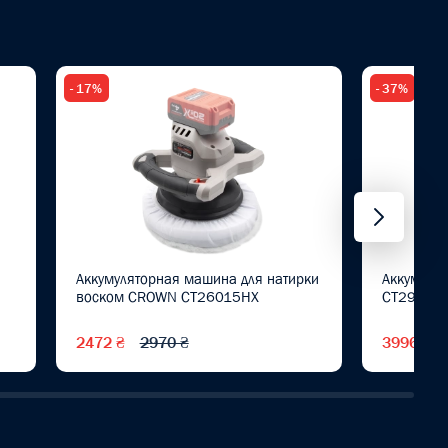
- 17%
- 37%
Аккумуляторная машина для натирки
Аккумуля
воском CROWN CT26015HX
CT29006
2472 ₴
2970 ₴
3996 ₴