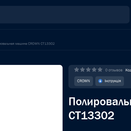
ровальная машина CROWN CT13302
0 отзывов
Ко
CROWN
Інструкція
Полировал
CT13302