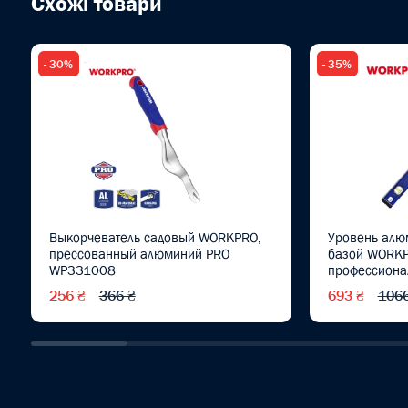
Схожі товари
- 30%
- 35%
Выкорчеватель садовый WORKPRO,
Уровень алю
прессованный алюминий PRO
базой WORKP
WP331008
профессиона
WP262020
256 ₴
366 ₴
693 ₴
1066