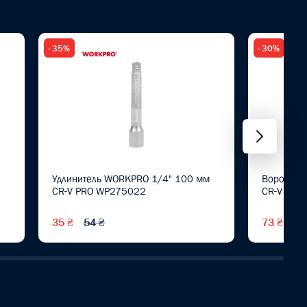
- 35%
- 30%
Удлинитель WORKPRO 1/4" 100 мм
Вороток 
CR-V PRO WP275022
CR-V PRO
35 ₴
54 ₴
73 ₴
10