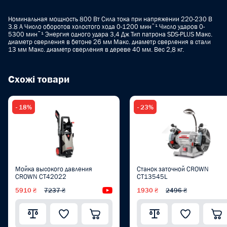
Номинальная мощность 800 Вт Сила тока при напряжении 220-230 В
3.8 A Число оборотов холостого хода 0-1200 минˉ¹ Число ударов 0-
5300 минˉ¹ Энергия одного удара 3,4 Дж Тип патрона SDS-PLUS Макс.
диаметр сверления в бетоне 26 мм Макс. диаметр сверления в стали
13 мм Макс. диаметр сверления в дереве 40 мм. Вес 2,8 кг.
Схожі товари
- 18%
- 23%
Мойка высокого давления
Станок заточной CROWN
CROWN CT42022
CT13545L
5910 ₴
7237 ₴
Видеообзор
1930 ₴
2496 ₴