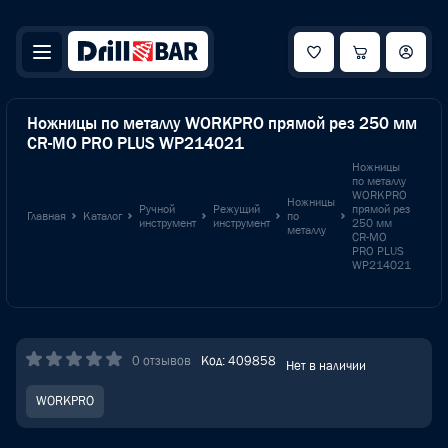
Ножницы по металлу WORKPRO прямой рез 250 мм
CR-MO PRO PLUS WP214021
Ножницы
по металлу
WORKPRO
Ножницы
Ручной
Режущий
прямой рез
Главная
Каталог
по
инструмент
инструмент
250 мм
металлу
CR-MO
PRO PLUS
WP214021
0 отзывов
Код: 409858
Нет в наличии
WORKPRO