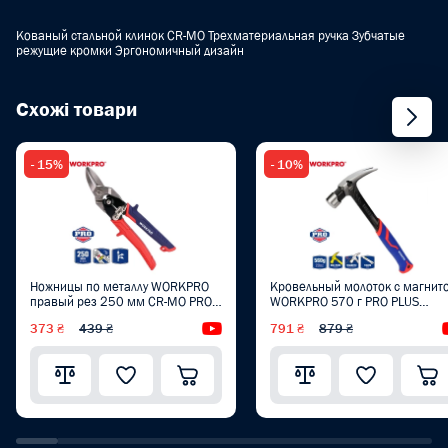
Кованый стальной клинок CR-MO Трехматериальная ручка Зубчатые
режущие кромки Эргономичный дизайн
Схожі товари
- 15%
- 10%
Ножницы по металлу WORKPRO
Кровельный молоток с магнит
правый рез 250 мм CR-MO PRO
WORKPRO 570 г PRO PLUS
PLUS WP214019
WP241014
373 ₴
439 ₴
Видеообзор
791 ₴
879 ₴