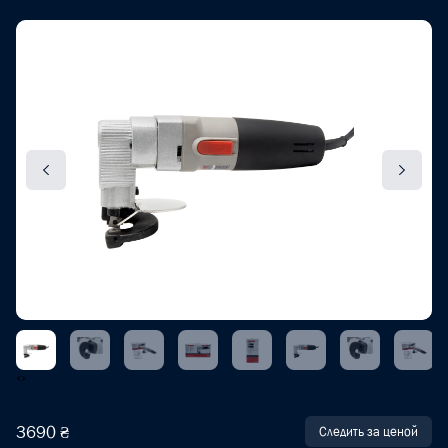
‹
›
3690 ₴
Следить за ценой