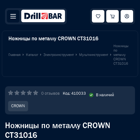
Ножницы по металлу CROWN CT31016
Ножницы
по
Главная
Каталог
Электроинструмент
Мультиинструмент
металлу
CROWN
CT31016
0 отзывов
Код: 410033
В наличий
CROWN
Ножницы по металлу CROWN
CT31016