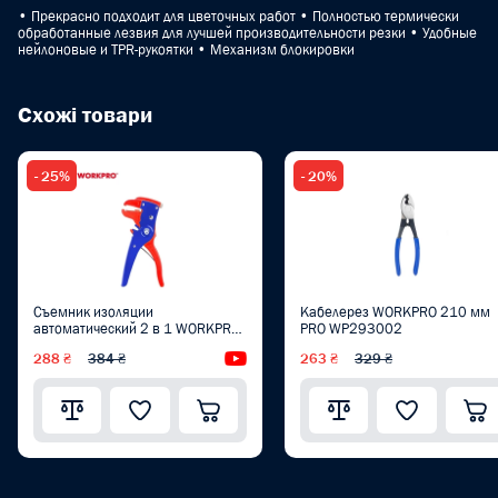
• Прекрасно подходит для цветочных работ • Полностью термически
обработанные лезвия для лучшей производительности резки • Удобные
нейлоновые и TPR-рукоятки • Механизм блокировки
Схожі товари
- 25%
- 20%
Съемник изоляции
Кабелерез WORKPRO 210 мм
автоматический 2 в 1 WORKPRO,
PRO WP293002
0,2-6 мм PRO WP291008
288 ₴
384 ₴
Видеообзор
263 ₴
329 ₴