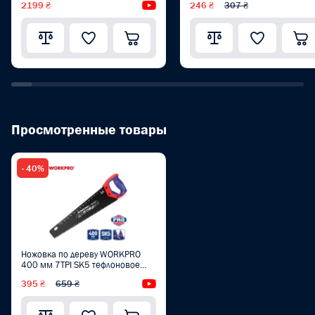
2199 ₴
Видеообзор
246 ₴
307 ₴
Просмотренные товары
- 40%
Ножовка по дереву WORKPRO
400 мм 7TPI SK5 тефлоновое
покрытие PRO PLUS WP215013
395 ₴
659 ₴
Видеообзор