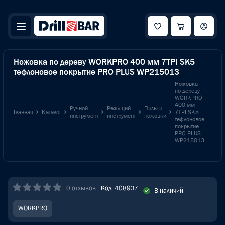
Ножовка по дереву WORKPRO 400 мм 7TPI SK5
тефлоновое покрытие PRO PLUS WP215013
Ножовка
по дереву
WORKPRO
400 мм
Ручной
Режущий
Пилы и
Главная
Каталог
7TPI SK5
инструмент
инструмент
ножовки
тефлоновое
покрытие
PRO PLUS
WP215013
0 отзывов
Код: 408937
В наличий
WORKPRO