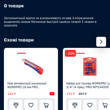
О товаре
Эргономичный корпус из алюминиевого сплава 3-позиционное
выдвижное лезвие Механизм быстрой замены лезвий 3 лезвия в
комплете
Схожі товари
- 22%
Нож сегментный усиленный
Набор для полива WORKPRO 1
WORKPRO 18 мм PRO
3/4" (4 пред.) PRO WP334006
WP212009
122 ₴
Видеообзор
131 ₴
167 ₴