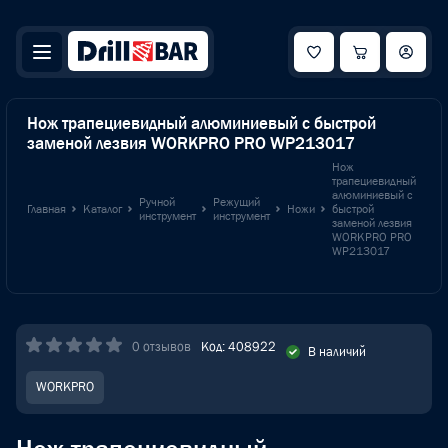
Нож трапециевидный алюминиевый с быстрой
заменой лезвия WORKPRO PRO WP213017
Нож
трапециевидный
алюминиевый с
Ручной
Режущий
Главная
Каталог
Ножи
быстрой
инструмент
инструмент
заменой лезвия
WORKPRO PRO
WP213017
0 отзывов
Код: 408922
В наличий
WORKPRO