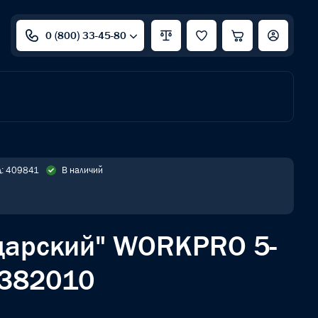
0 (800) 33-45-80
д: 409841
В наличий
царский" WORKPRO 5-
P382010