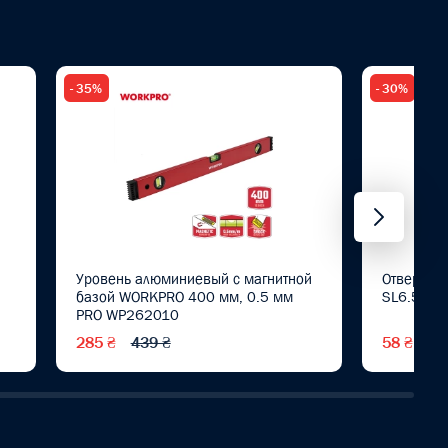
- 35%
- 30%
Уровень алюминиевый с магнитной
Отвертка
базой WORKPRO 400 мм, 0.5 мм
SL6.5X10
PRO WP262010
285 ₴
439 ₴
58 ₴
83