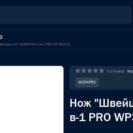
0
вейцарский" WORKPRO 5-в-1 PRO WP382010
0 отзывов
Ко
WORKPRO
Нож "Швей
в-1 PRO W