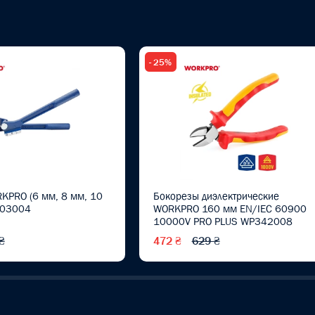
- 25%
KPRO (6 мм, 8 мм, 10
Бокорезы диэлектрические
303004
WORKPRO 160 мм EN/IEC 60900
10000V PRO PLUS WP342008
₴
472 ₴
629 ₴