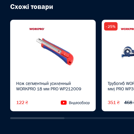
Схожі товари
- 25%
Нож сегментный усиленный
Трубогиб WOR
WORKPRO 18 мм PRO WP212009
мм) PRO WP
122 ₴
351 ₴
468 
Видеообзор