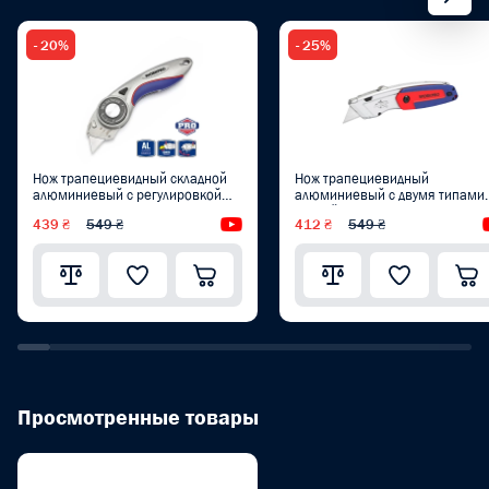
- 20%
- 25%
Нож трапециевидный складной
Нож трапециевидный
алюминиевый с регулировкой
алюминиевый с двумя типами
угла WORKPRO PRO PLUS
лезвий WORKPRO PRO PLUS
439 ₴
549 ₴
Видеообзор
412 ₴
549 ₴
WP211013
WP213016
Просмотренные товары