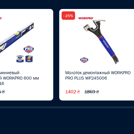
- 25%
юминиевый
Молоток демонтажный WORKPRO
ый WORKPRO 600 мм
PRO PLUS WP245006
16
 ₴
1402 ₴
1869 ₴