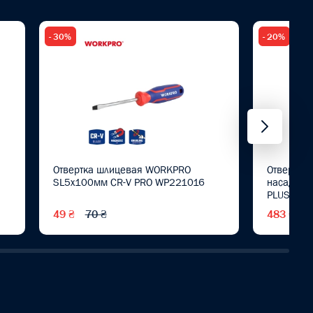
- 30%
- 20%
Отвертка шлицевая WORKPRO
Отвертка 
SL5x100мм CR-V PRO WP221016
насадкам
PLUS WP
49 ₴
70 ₴
483 ₴
6