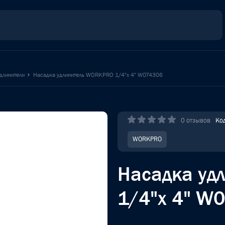
длинители
Насадка удлинитель WORKPRO 1/4"x 4" W074306
0 отзывов
Ко
WORKPRO
Насадка уд
1/4"x 4" W