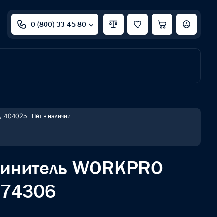
0 (800) 33-45-80
д: 404025
Нет в наличии
линитель WORKPRO
074306