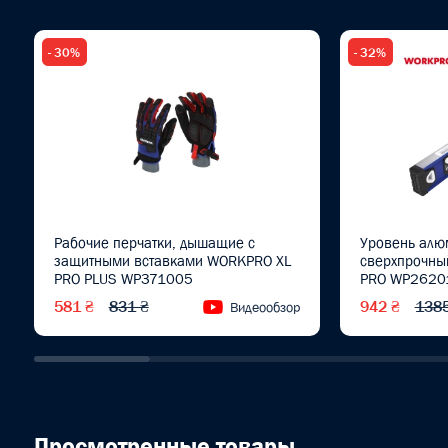
- 30%
- 32%
Рабочие перчатки, дышащие с
Уровень ал
защитными вставками WORKPRO XL
сверхпрочн
PRO PLUS WP371005
PRO WP2620
581 ₴
831 ₴
942 ₴
1385
Видеообзор
Просмотренные товары