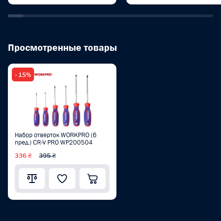
Просмотренные товары
- 15%
Набор отверток WORKPRO (6
пред.) CR-V PRO WP200504
336 ₴
395 ₴