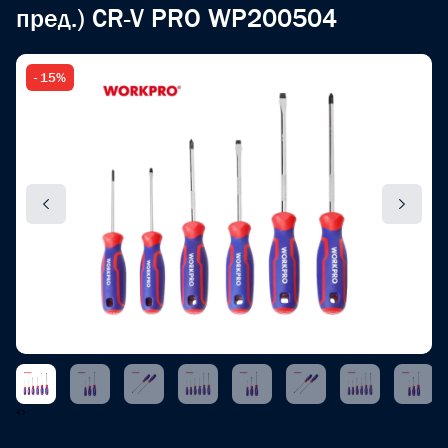
пред.) CR-V PRO WP200504
- 15%
‹
›