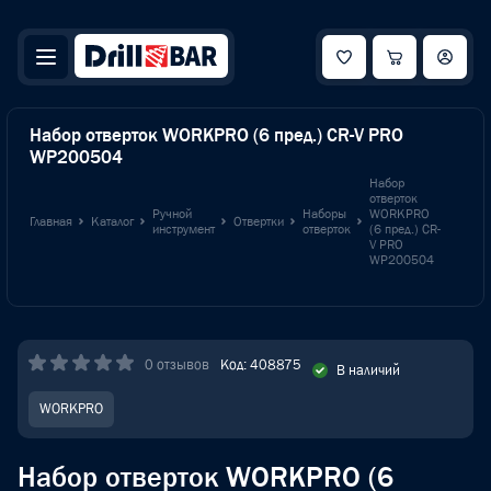
Набор отверток WORKPRO (6 пред.) CR-V PRO
WP200504
Набор
отверток
Ручной
Наборы
WORKPRO
Главная
Каталог
Отвертки
инструмент
отверток
(6 пред.) CR-
V PRO
WP200504
0 отзывов
Код: 408875
В наличий
WORKPRO
Набор отверток WORKPRO (6