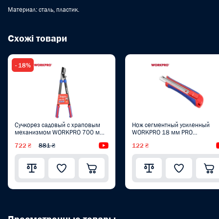
Материал: сталь, пластик.
Схожі товари
- 18%
Сучкорез садовый с храповым
Нож сегментный усиленный
механизмом WORKPRO 700 мм
WORKPRO 18 мм PRO
PRO WP332020
WP212009
722 ₴
881 ₴
Видеообзор
122 ₴