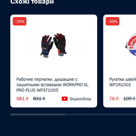
Схожі товари
- 30%
- 30%
Рабочие перчатки, дышащие с
Рулетка шве
защитными вставками WORKPRO XL
WP261001
PRO PLUS WP371005
581 ₴
831 ₴
76 ₴
109 ₴
Видеообзор