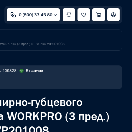
0 (800) 33-45-80
а WORKPRO (3 пред.) Ni-Fe PRO WP201008
д: 409828
В наличий
ирно-губцевого
а WORKPRO (3 пред.)
WP201008