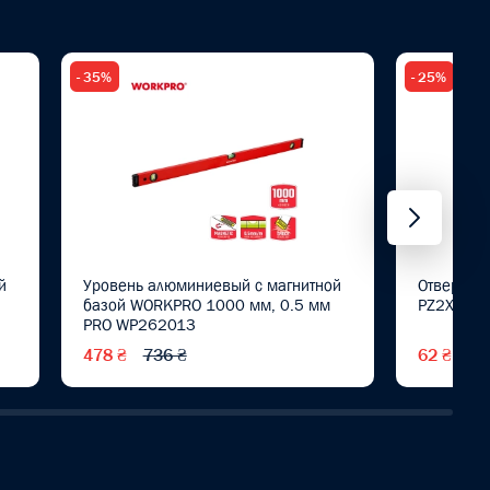
- 35%
- 25%
й
Уровень алюминиевый с магнитной
Отвертка
базой WORKPRO 1000 мм, 0.5 мм
PZ2X100м
PRO WP262013
478 ₴
736 ₴
62 ₴
83