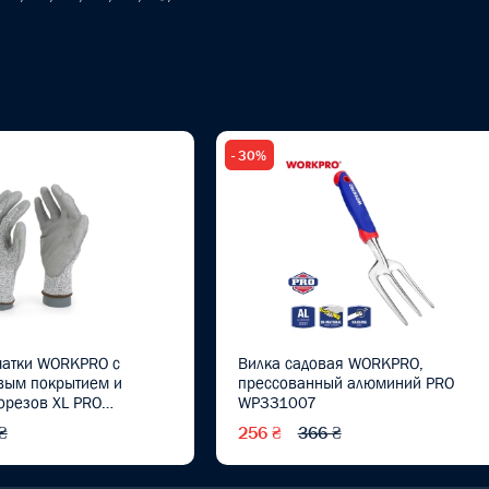
- 30%
чатки WORKPRO с
Вилка садовая WORKPRO,
вым покрытием и
прессованный алюминий PRO
орезов XL PRO
WP331007
₴
256 ₴
366 ₴