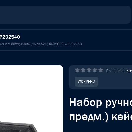
 WP202540
ручного инструмента (46 предм.) кейс PRO WP202540
0 отзывов
Ко
WORKPRO
Набор ручн
предм.) ке