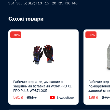
SL4; SL5.5; SL7; T10 T15 T20 T25 T30 T40
Схожі товари
- 30%
- 30%
Рабочие перчатки, дышащие с
Рабочие пер
защитными вставками WORKPRO XL
полиоретано
PRO PLUS WP371005
защитой от п
WP371013
581 ₴
831 ₴
189 ₴
270 
Видеообзор