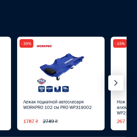
- 35%
- 15%
Лежак подкатной автослесаря
Нож трап
WORKPRO 102 см PRO WP319002
алюмини
WP21100
1787 ₴
2749 ₴
267 ₴
3