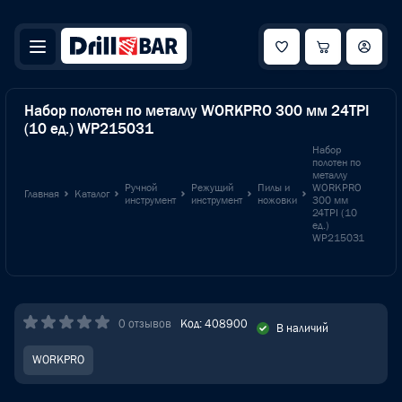
Набор полотен по металлу WORKPRO 300 мм 24TPI
(10 ед.) WP215031
Набор
полотен по
металлу
Ручной
Режущий
Пилы и
WORKPRO
Главная
Каталог
инструмент
инструмент
ножовки
300 мм
24TPI (10
ед.)
WP215031
0 отзывов
Код: 408900
В наличий
WORKPRO