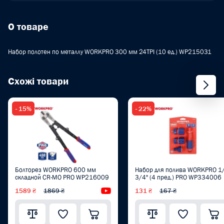
О товаре
Набор полотен по металлу WORKPRO 300 мм 24TPI (10 ед.) WP215031
Схожі товари
- 15%
- 22%
Болторез WORKPRO 600 мм
Набор для полива WORKPRO 1
складной CR-MO PRO WP216009
3/4" (4 пред.) PRO WP334006
1589 ₴
1869 ₴
Видеообзор
131 ₴
167 ₴