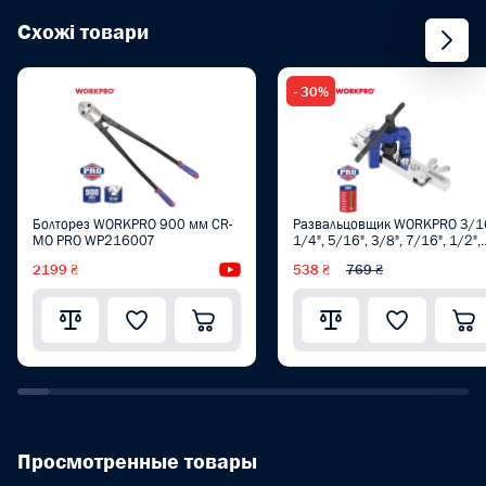
Схожі товари
- 30%
Болторез WORKPRO 900 мм CR-
Развальцовщик WORKPRO 3/16
MO PRO WP216007
1/4", 5/16", 3/8", 7/16", 1/2",
5/8" ( 4, 5,6, 8, 10, 12, 16 mm)
2199 ₴
Видеообзор
538 ₴
769 ₴
PRO WP303003
Просмотренные товары