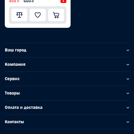
494 ₴
659 ₴
Видеообзор
9шт. HEX CR-V PRO WP222027
Ваш город
Компания
Сервис
Товары
Оплата и доставка
Контакты