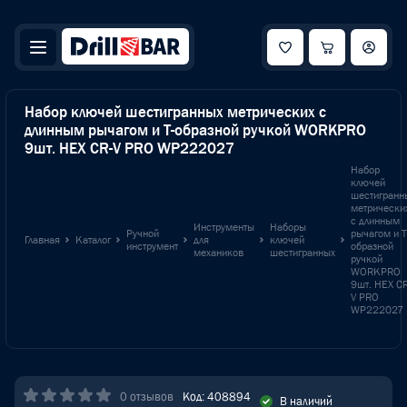
Набор ключей шестигранных метрических с
длинным рычагом и Т-образной ручкой WORKPRO
9шт. HEX CR-V PRO WP222027
Набор
ключей
шестигранн
метрически
с длинным
Инструменты
Наборы
Ручной
рычагом и Т
Главная
Каталог
для
ключей
инструмент
образной
механиков
шестигранных
ручкой
WORKPRO
9шт. HEX CR
V PRO
WP222027
0 отзывов
Код: 408894
В наличий