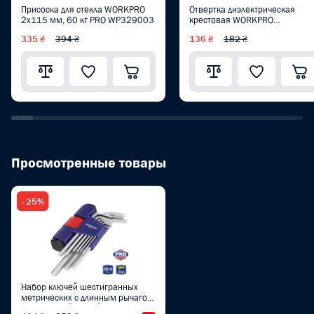
Присоска для стекла WORKPRO
Отвертка диэлектрическая
2x115 мм, 60 кг PRO WP329003
крестовая WORKPRO
PZ2x100мм EN/IEC 60900
335 ₴
394 ₴
136 ₴
182 ₴
10000V PRO PLUS WP341021
Просмотренные товары
- 25%
Набор ключей шестигранных
метрических с длинным рычагом
и Т-образной ручкой WORKPRO