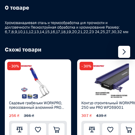
О товаре
Хромованадиевая сталь и термообработка для прочности и
долговечности Пескоструйная обработка и хромирование Размер:
6,7,8,9,10,11,12,13,14,15,16,17,18,19,20,21,22,23 24,25,27,30,32 мм
Схожі товари
- 30%
- 30%
Садовые грабельки WORKPRO,
Контур строительный WORKPR
прессованный алюминий PRO
250 мм PRO WP269001
WP331006
256 ₴
366 ₴
307 ₴
439 ₴