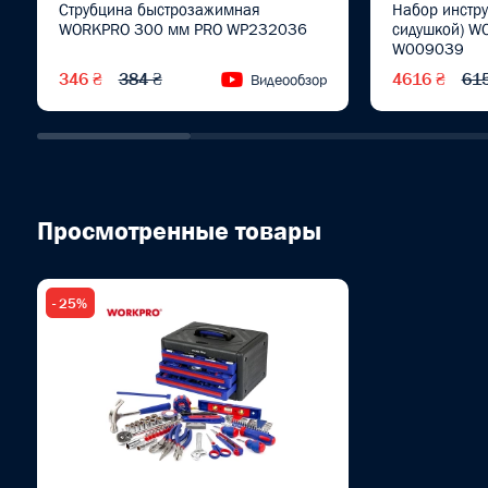
Струбцина быстрозажимная
Набор инструм
WORKPRO 300 мм PRO WP232036
сидушкой) W
W009039
346 ₴
384 ₴
4616 ₴
61
Видеообзор
Просмотренные товары
- 25%