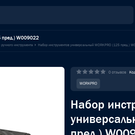
 пред.) W009022
 ручного инструмента
Набор инструментов универсальный WORKPRO (125 пред.) 
0 отзывов
Ко
WORKPRO
Набор инст
универсал
пред.) W00