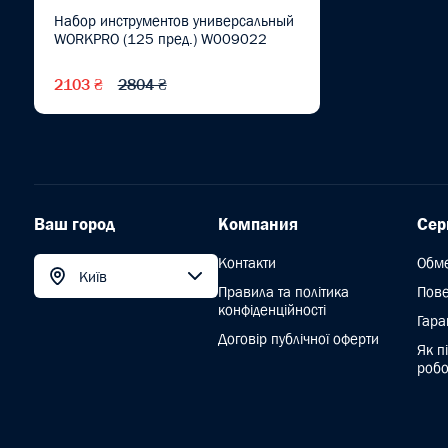
Набор инструментов универсальный
WORKPRO (125 пред.) W009022
2103 ₴
2804 ₴
Ваш город
Компания
Сер
Контакти
Обм
Київ
Правила та політика
Пов
конфіденційності
Гара
Договір публічної оферти
Як п
робо