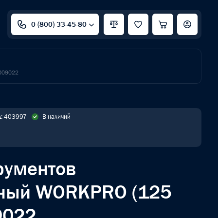
0 (800) 33-45-80
W009022
д: 403997
В наличий
рументов
ьный WORKPRO (125
9022