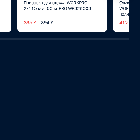
Присоска для стекла WORKPRO
Сумка поя
2x115 мм, 60 кг PRO WP329003
WORKPRO
полиэсте
335 ₴
394 ₴
412 ₴
5