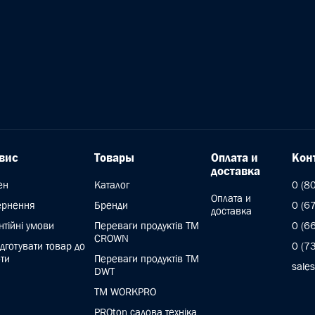
вис
Товары
Оплата и
Кон
доставка
ен
Каталог
0 (8
Оплата и
ернення
Бренди
0 (6
доставка
нтійні умови
Переваги продуктів ТМ
0 (6
CROWN
ідготувати товар до
0 (7
ти
Переваги продуктів TM
sale
DWT
ТМ WORKPRO
PROton садова техніка