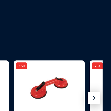
- 15%
- 25%