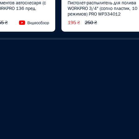
ентов автослесаря ​​(с
Пистолет-распылитель для полива
ORKPRO 136 пред.
WORKPRO 3/4" (сопло пластик, 10
режимов) PRO WP334012
55 ₴
195 ₴
250 ₴
Видеообзор