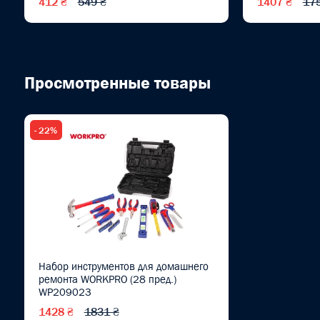
412 ₴
549 ₴
1407 ₴
17
Просмотренные товары
- 22%
Набор инструментов для домашнего
ремонта WORKPRO (28 пред.)
WP209023
1428 ₴
1831 ₴