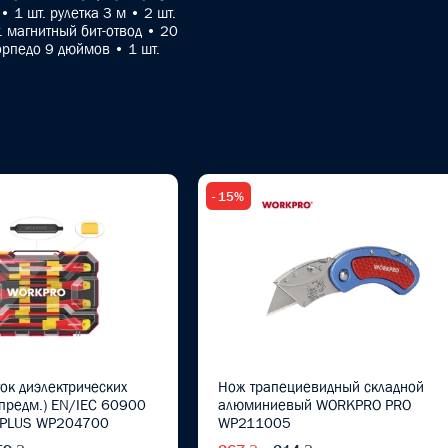
 1 шт. рулетка 3 м • 2 шт.
. магнитный бит-отвод • 20
торпедо 9 дюймов • 1 шт.
- 15%
ок диэлектрических
Нож трапециевидный складной
предм.) EN/IEC 60900
алюминиевый WORKPRO PRO
 PLUS WP204700
WP211005