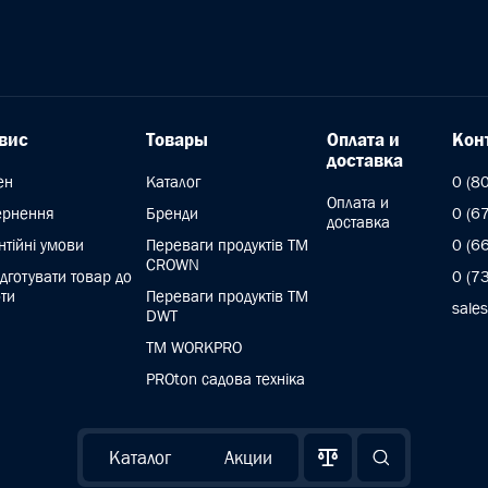
вис
Товары
Оплата и
Кон
доставка
ен
Каталог
0 (8
Оплата и
ернення
Бренди
0 (6
доставка
нтійні умови
Переваги продуктів ТМ
0 (6
CROWN
ідготувати товар до
0 (7
ти
Переваги продуктів TM
sale
DWT
ТМ WORKPRO
PROton садова техніка
Каталог
Акции