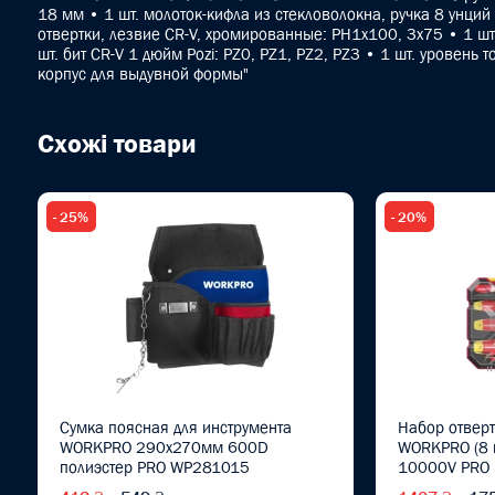
18 мм • 1 шт. молоток-кифла из стекловолокна, ручка 8 унций •
отвертки, лезвие CR-V, хромированные: PH1x100, 3x75 • 1 шт
шт. бит CR-V 1 дюйм Pozi: PZ0, PZ1, PZ2, PZ3 • 1 шт. уровень 
корпус для выдувной формы"
Схожі товари
- 25%
- 20%
Сумка поясная для инструмента
Набор отверт
WORKPRO 290x270мм 600D
WORKPRO (8 
полиэстер PRO WP281015
10000V PRO