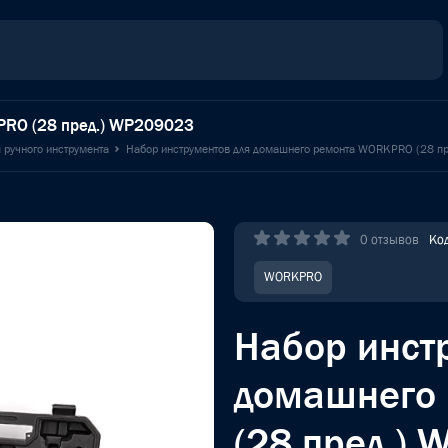
PRO (28 пред.) WP209023
 ручного инструмента
Набор инструментов для домашнего ремонта WORKPRO (28 п
0 отзывов
Ко
WORKPRO
Набор инст
домашнего
(28 пред.)