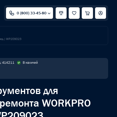
0 (800) 33-45-80
ред.) WP209023
д: 414211
В наличий
рументов для
 ремонта WORKPRO
 WP209023