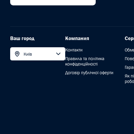
Ваш город
Компания
Сер
Контакти
Обм
Київ
Правила та політика
Пов
конфіденційності
Гара
Договір публічної оферти
Як п
робо