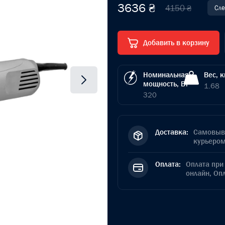
3636 ₴
4150 ₴
Сле
Добавить в корзину
Номинальная
Вес, к
мощность, Вт
1.68
320
Доставка:
Самовыво
курьером
Оплата:
Оплата при 
онлайн, Оп