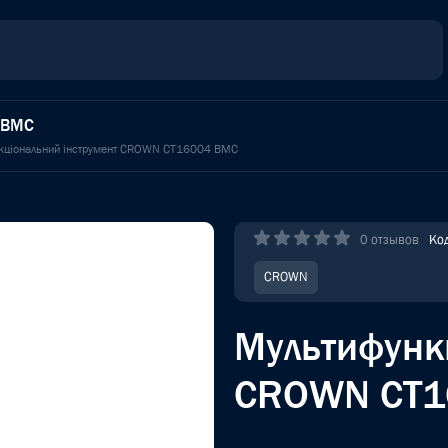
 BMC
кціональний інструмент CROWN CT16004 BMC
0 отзывов
Ко
CROWN
Мультифунк
CROWN CT1