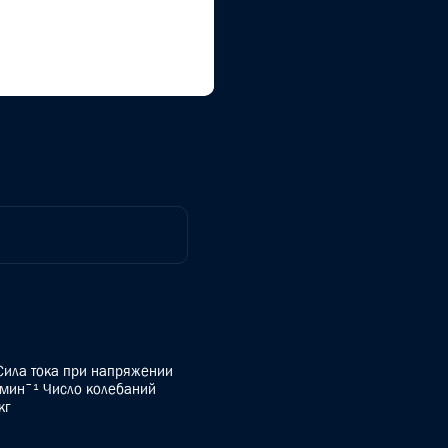
Сила тока при напряжении
 минˉ¹ Число колебаний
кг