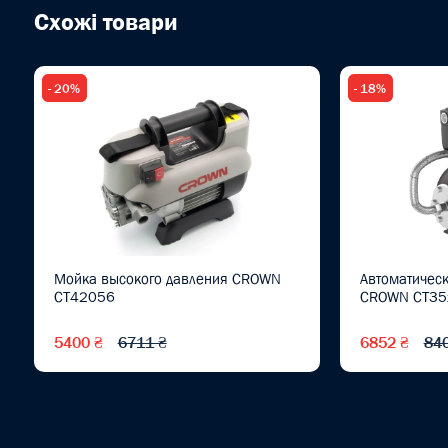
Схожі товари
- 20%
- 18%
Мойка высокого давления CROWN
Автоматическ
CT42056
CROWN CT35
5400 ₴
6711 ₴
6852 ₴
84