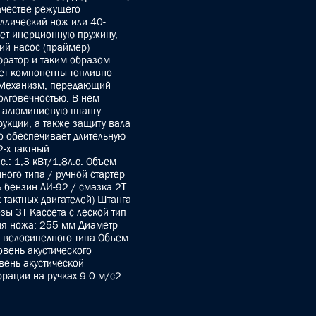
ачестве режущего
аллический нож или 40-
еет инерционную пружину,
щий насос (праймер)
юратор и таким образом
ет компоненты топливно-
. Механизм, передающий
олговечностью. В нем
 алюминиевую штангу
укции, а также защиту вала
то обеспечивает длительную
2-х тактный
: 1,3 кВт/1,8л.с. Объем
ного типа / ручной стартер
 бензин АИ-92 / смазка 2Т
 тактных двигателей) Штанга
ы 3Т Кассета с леской тип
ия ножа: 255 мм Диаметр
 велосипедного типа Объем
овень акустического
вень акустической
брации на ручках 9.0 м/с2