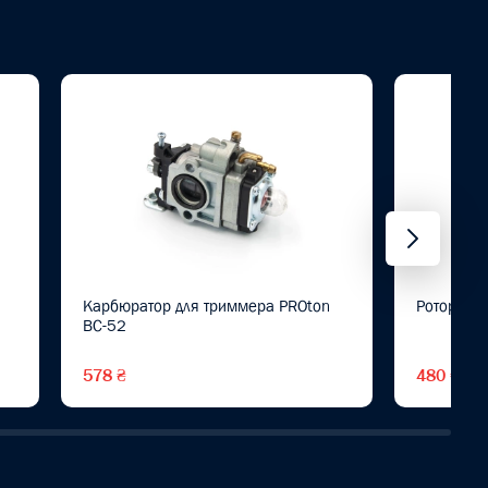
Карбюратор для триммера PROton
Ротор для
BC-52
578 ₴
480 ₴