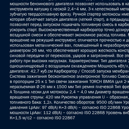
мощности бензинового двигателя позволяет использовать в к
инструмента катушку с леской 2,4÷4 мм, 3-х лепестковый мет
зубчатую твердосплавную фрезу. Ручной стартер мотокосы им
которая облегчает запуск двигателя (легкий старт), а предыду
позволяет перед запуском подкачать топливную смесь в карб
ускорить старт. Высококачественный карбюратор точно дозиру
воздушной смеси и обеспечивает экономное расход топлива
вращение на режущий инструмент, отличается прочностью и д
использован металлический вал, помещенный в неразборную
диаметром 26 мм, что обеспечивает хорошую жесткость констр
силовой передачи от перекосов, ударов и загрязнений. Все э
работу при высоких нагрузках. Характеристики: Тип двигателя 
одноцилиндровый с воздушным охлаждением Мощность кВт/л.с.
двигателя: 42,7 куб.см Карбюратор / Способ запуска мембран
Система зажигания бесконтактное электронное Топливо Смесь
в пропорции 25 к 1 Тип свечи зажигания TORCH BM6A (для 2-х
неразъемная Ø 26 мм х 1500 мм Тип ремня плечевой Тип фрез
А Толщина лески для мотокосы 2,4 ÷ 4,0 мм Диаметр вращен
вращения струны: 420 мм Рукоятка управления U – образная,
топливного бака: 1,2л. Количество оборотов: 9500 об/мин Ур
давления LpAav: 97 dB(A) K=3 dB(A) – согласно ISO 22868 Уро
мощности LpAav: 112 dB(A) – согласно ISO 22868 Уровень ви
К=1,5 м/с2 – согласно ISO 22867