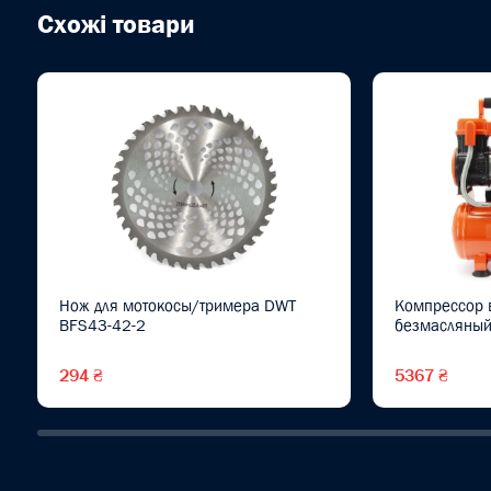
Схожі товари
Нож для мотокосы/тримера DWT
Компрессор 
BFS43-42-2
безмасляный
294 ₴
5367 ₴