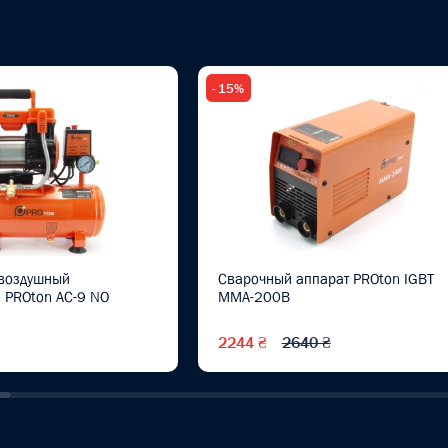
- 15%
воздушный
Сварочный аппарат PROton IGBT
 PROton AC-9 NO
MMA-200B
2244 ₴
2640 ₴