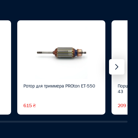
Ротор для триммера PROton ET-550
Поршень 
43
615 ₴
209 ₴