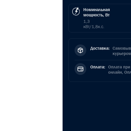
Номинальная
мощность, Вт
1,3
кВт/1,8к.с.
Доставка:
Самовыво
курьером
Оплата:
Оплата при 
онлайн, Оп