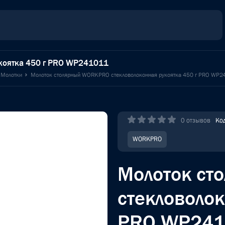
коятка 450 г PRO WP241011
Молотки
Молоток столярный WORKPRO стекловолоконная рукоятка 450 г PRO WP2
0 отзывов
Ко
WORKPRO
Молоток с
стекловолок
PRO WP241