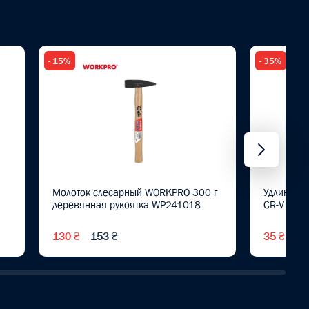
- 15%
- 35%
Молоток слесарный WORKPRO 300 г
Удлините
деревянная рукоятка WP241018
CR-V PRO
130 ₴
153 ₴
35 ₴
54