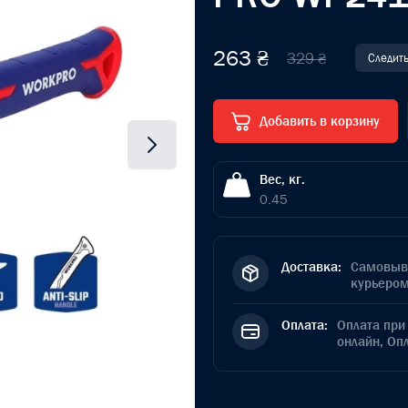
263 ₴
329 ₴
Следить
Добавить в корзину
Вес, кг.
0.45
Доставка:
Самовыво
курьером
Оплата:
Оплата при 
онлайн, Оп