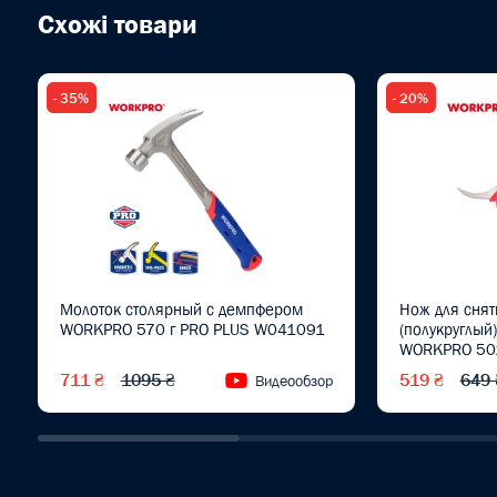
Схожі товари
- 35%
- 20%
Молоток столярный с демпфером
Нож для снят
WORKPRO 570 г PRO PLUS W041091
(полукруглый
WORKPRO 50
10000V PRO
711 ₴
1095 ₴
519 ₴
649 
Видеообзор