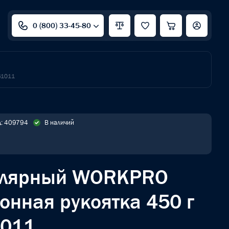
0 (800) 33-45-80
41011
д: 409794
В наличий
толярный WORKPRO
онная рукоятка 450 г
011