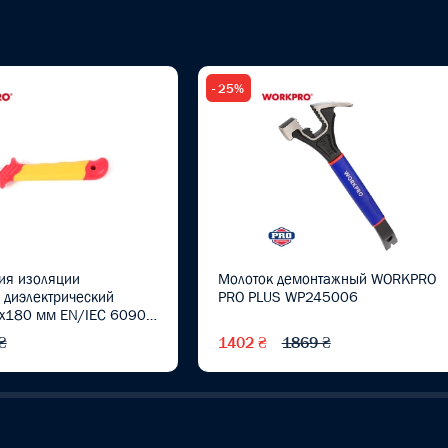
- 25%
ия изоляции
Молоток демонтажный WORKPRO
) диэлектрический
PRO PLUS WP245006
x180 мм EN/IEC 60900
 PLUS WP344005
₴
1402 ₴
1869 ₴