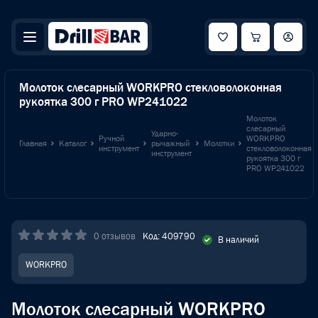
Молоток слесарный WORKPRO стекловолоконная
рукоятка 300 г PRO WP241022
Молоток
слесарный
Ударно-
Ручной
WORKPRO
Главная
Каталог
рычажный
Молотки
инструмент
стекловолоконная
инструмент
рукоятка 300 г
PRO WP241022
0 отзывов
Код: 409790
В наличий
WORKPRO
Молоток слесарный WORKPRO