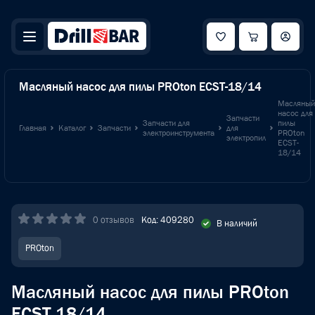
Масляный насос для пилы PROton ECST-18/14
Масляный
насос для
Запчасти
Запчасти для
пилы
Главная
Каталог
Запчасти
для
электроинструмента
PROton
электропил
ECST-
18/14
0 отзывов
Код: 409280
В наличий
PROton
Масляный насос для пилы PROton
ECST-18/14