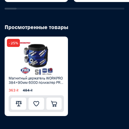
Просмотренные товары
- 25%
Магнитный держатель WORKPRO
384×90мм 600D полиэстер PRO
WP289001
363 ₴
484 ₴