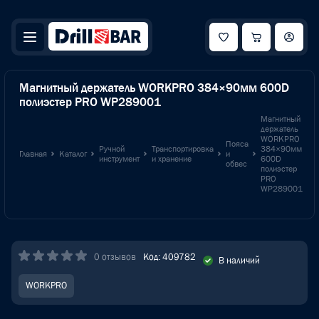
Магнитный держатель WORKPRO 384×90мм 600D
полиэстер PRO WP289001
Магнитный
держатель
WORKPRO
Пояса
Ручной
Транспортировка
384×90мм
Главная
Каталог
и
инструмент
и хранение
600D
обвес
полиэстер
PRO
WP289001
0 отзывов
Код: 409782
В наличий
WORKPRO