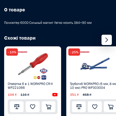
О товаре
Полиэстер 600D Сильный магнит Легко носить 384×90 мм
Схожі товари
- 10%
- 25%
Отвертка 6 в 1 WORKPRO CR-V
Трубогиб WORKPRO (6 мм, 8 м
WP221066
10 мм) PRO WP303004
104 ₴
116 ₴
Видеообзор
351 ₴
468 ₴