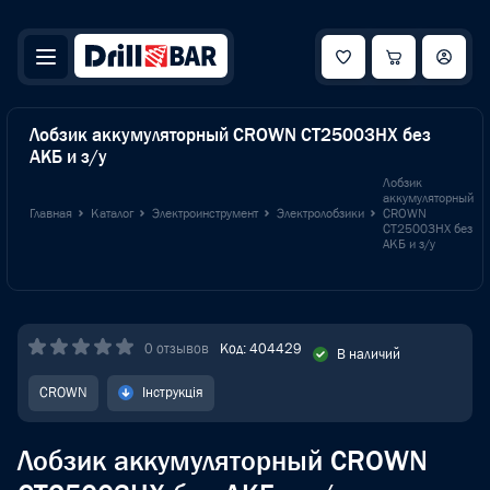
Лобзик аккумуляторный CROWN CT25003HX без
АКБ и з/у
Лобзик
аккумуляторный
Главная
Каталог
Электроинструмент
Электролобзики
CROWN
CT25003HX без
АКБ и з/у
0 отзывов
Код: 404429
В наличий
CROWN
Інструкція
Лобзик аккумуляторный CROWN