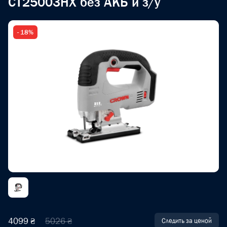
CT25003HX без АКБ и з/у
- 18%
4099 ₴
5026 ₴
Следить за ценой