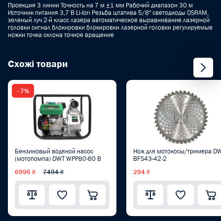
Проекция 3 линии Точность на 7 м ±1 мм Рабочий диапазон 30 м
Источник питания 3,7 В Li-Ion Резьба штатива 5/8" светодиоды OSRAM,
зеленый луч 2-й класс лазера автоматическое выравнивание лазерной
головки сигнал блокировки блокировки лазерной головки регулируемые
ножки точка склона точное вращение
Схожі товари
- 7%
Бензиновый водяной насос
Нож для мотокосы/тримера D
(мотопомпа) DWT WPP80-60 B
BFS43-42-2
6996 ₴
7494 ₴
294 ₴