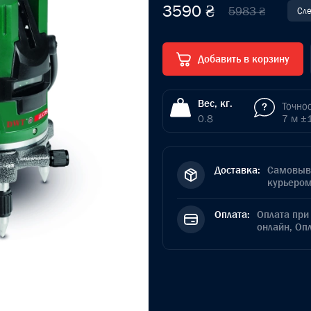
3590 ₴
5983 ₴
Сле
Добавить в корзину
Вес, кг.
Точнос
0.8
7 м ±
Доставка:
Самовыво
курьером
Оплата:
Оплата при 
онлайн, Оп