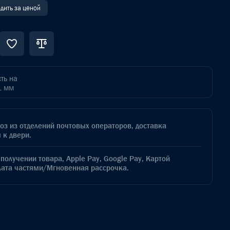
дить за ценой
ть на
1 мм
з из отделений почтовых операторов, доставка
 к двери.
получении товара, Apple Pay, Google Pay, Картой
лата частями/Мгновенная рассрочка.