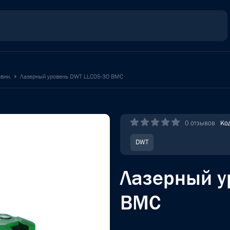
вни.
Лазерный уровень DWT LLC05-30 BMC
0 отзывов
Ко
DWT
Лазерный у
BMC