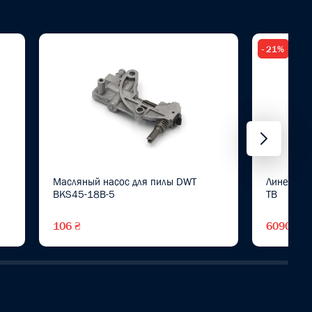
- 21%
Масляный насос для пилы DWT
Линейный
BKS45-18B-5
TB
106 ₴
6090 ₴