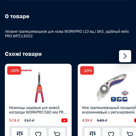
О товаре
Лезвие трапециевидное для ножа WORKPRO (10 ед.) SK5, удобный кейс
PRO WP213002
Схожі товари
- 20%
- 20%
Ножницы садовые для живой
Нож трапециевидный складной
изгороди WORKPRO 580 мм PRO
алюминиевый с регулировкой
WP332016
угла WORKPRO PRO PLUS
574 ₴
717 ₴
Видеообзор
439 ₴
549 ₴
WP211013