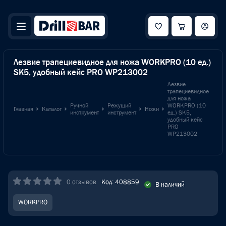
Лезвие трапециевидное для ножа WORKPRO (10 ед.)
SK5, удобный кейс PRO WP213002
Лезвие
трапециевидное
для ножа
Ручной
Режущий
WORKPRO (10
Главная
Каталог
Ножи
инструмент
инструмент
ед.) SK5,
удобный кейс
PRO
WP213002
0 отзывов
Код: 408859
В наличий
WORKPRO