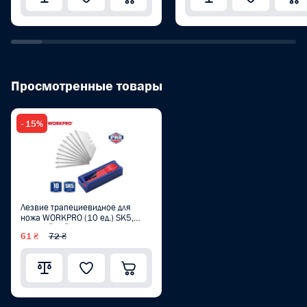
Просмотренные товары
- 15%
Лезвие трапециевидное для
ножа WORKPRO (10 ед.) SK5,
удобный кейс PRO WP213002
61 ₴
72 ₴