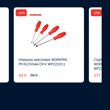
- 24%
- 25%
Отвертка крестовая WORKPRO
Струбцин
PH3x150мм CR-V WP221011
WORKPRO 
WP23201
53 ₴
70 ₴
177 ₴
2