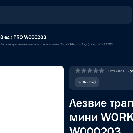
50 ед.) PRO W000203
Лезвие трапециевидное для ножа мини WORKPRO (50 ед.) PRO W000203
0 отзывов
Ко
WORKPRO
Лезвие тра
мини WORKP
W000203