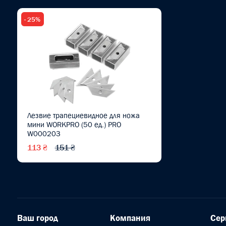
- 25%
Лезвие трапециевидное для ножа
мини WORKPRO (50 ед.) PRO
W000203
113 ₴
151 ₴
Ваш город
Компания
Сер