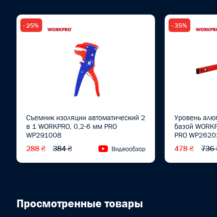
- 25%
- 35%
Съемник изоляции автоматический 2
Уровень алю
в 1 WORKPRO, 0,2-6 мм PRO
базой WORKP
WP291008
PRO WP2620
288 ₴
384 ₴
478 ₴
736 
Видеообзор
Просмотренные товары