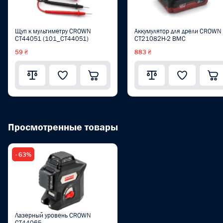
Щуп к мультиметру CROWN
Аккумулятор для дрели CROWN
CT44051 (101_CT44051)
CT21082H-2 BMC
59 ₴
883 ₴
Просмотренные товары
- 63%
Лазерный уровень CROWN
CT44065