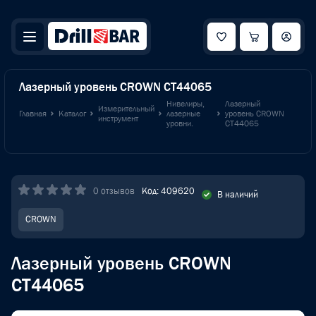
Лазерный уровень CROWN CT44065
Нивелиры,
Лазерный
Измерительный
Главная
Каталог
лазерные
уровень CROWN
инструмент
уровни.
CT44065
0 отзывов
Код: 409620
В наличий
CROWN
Лазерный уровень CROWN
CT44065