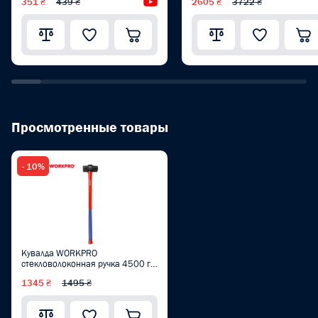
351 ₴
439 ₴
Видеообзор
2605 ₴
3722 ₴
Просмотренные товары
- 10%
Кувалда WORKPRO
стекловолоконная ручка 4500 г
PRO WP241034
1345 ₴
1495 ₴