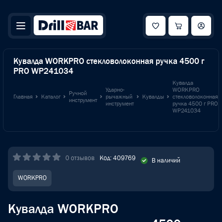
Кувалда WORKPRO стекловолоконная ручка 4500 г
PRO WP241034
Кувалда
Ударно-
WORKPRO
Ручной
Главная
Каталог
рычажный
Кувалды
стекловолоконная
инструмент
инструмент
ручка 4500 г PRO
WP241034
0 отзывов
Код: 409769
В наличий
WORKPRO
Кувалда WORKPRO