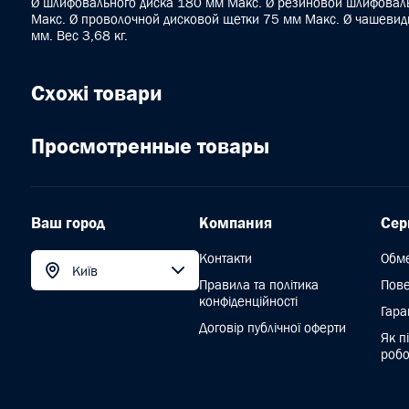
Ø шлифовального диска 180 мм Макс. Ø резиновой шлифовал
Макс. Ø проволочной дисковой щетки 75 мм Макс. Ø чашевид
мм. Вес 3,68 кг.
Схожі товари
Просмотренные товары
Ваш город
Компания
Сер
Контакти
Обм
Київ
Правила та політика
Пов
конфіденційності
Гара
Договір публічної оферти
Як п
робо