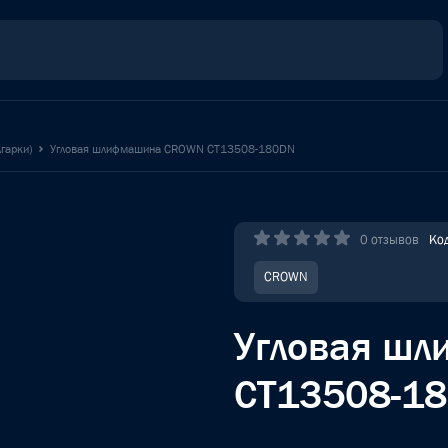
гарки)
Угловая шлифмашина CROWN CT13508-180DN
0 отзывов
Ко
CROWN
Угловая ш
CT13508-1