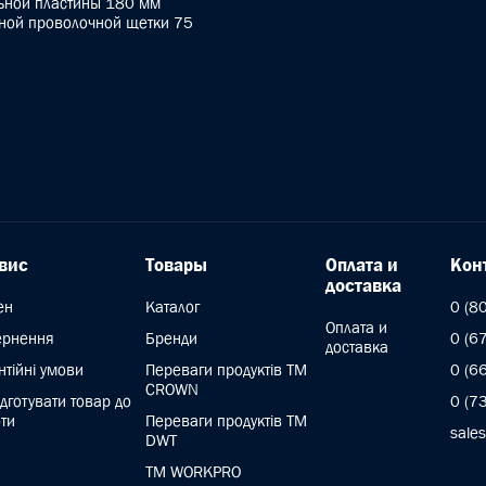
ьной пластины 180 мм
ной проволочной щетки 75
вис
Товары
Оплата и
Кон
доставка
ен
Каталог
0 (8
Оплата и
ернення
Бренди
0 (6
доставка
нтійні умови
Переваги продуктів ТМ
0 (6
CROWN
ідготувати товар до
0 (7
ти
Переваги продуктів TM
sale
DWT
ТМ WORKPRO