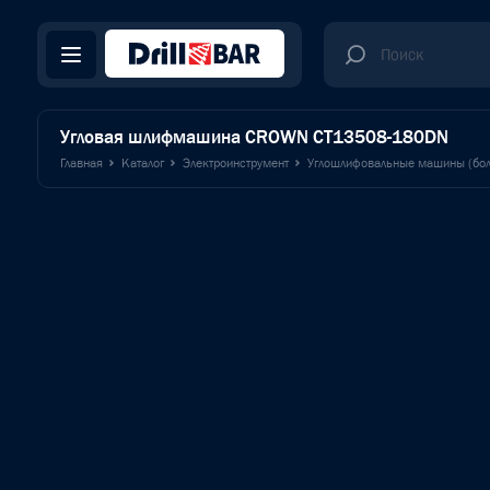
Угловая шлифмашина CROWN CT13508-180DN
Главная
Каталог
Электроинструмент
Углошлифовальные машины (бол