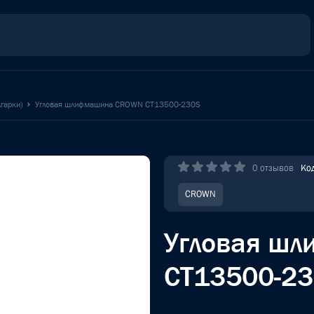
гарки)
Угловая шлифмашина CROWN CT13500-230S
0 отзывов
Ко
CROWN
Угловая ш
CT13500-2