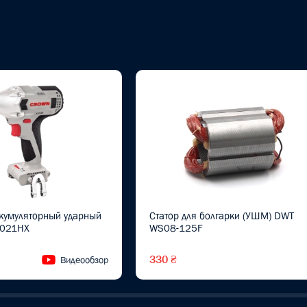
ккумуляторный ударный
Статор для болгарки (УШМ) DWT
021HX
WS08-125F
330 ₴
Видеообзор