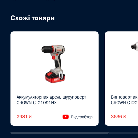
Схожі товари
Аккумуляторная дрель шуруповерт
Винтоверт а
CROWN CT21091HX
CROWN CT22
2981 ₴
3636 ₴
Видеообзор