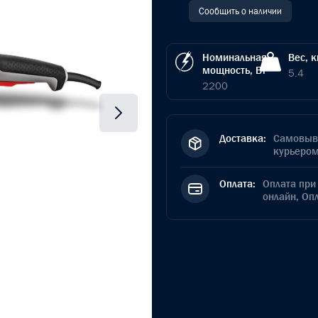
Сообщить о наличии
Номинальная
Вес, к
мощность, Вт
5.4
2200
Доставка:
Самовыво
курьером
Оплата:
Оплата при 
онлайн, Оп