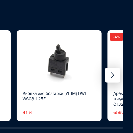
- 4%
Кнопка для болгарки (УШМ) DWT
Дрель для
WS08-125F
жидкостн
CT32035
41 ₴
6592 ₴