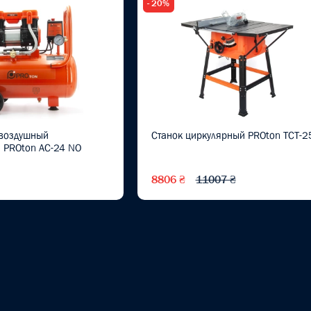
- 20%
воздушный
Станок циркулярный PROton TCT-2
 PROton AC-24 NO
8806 ₴
11007 ₴