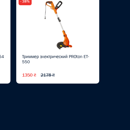
- 38%
54
Триммер электрический PROton ET-
550
1350 ₴
2178 ₴