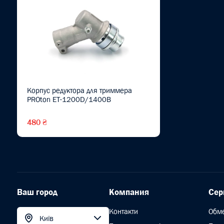
Корпус редуктора для триммера
PROton ET-1200D/1400B
480 ₴
Ваш город
Компания
Сер
Контакти
Обм
Київ