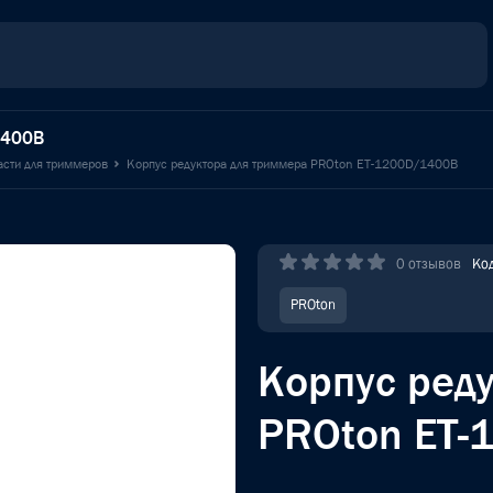
1400B
асти для триммеров
Корпус редуктора для триммера PROton ET-1200D/1400B
0 отзывов
Ко
PROton
Корпус ред
PROton ET-