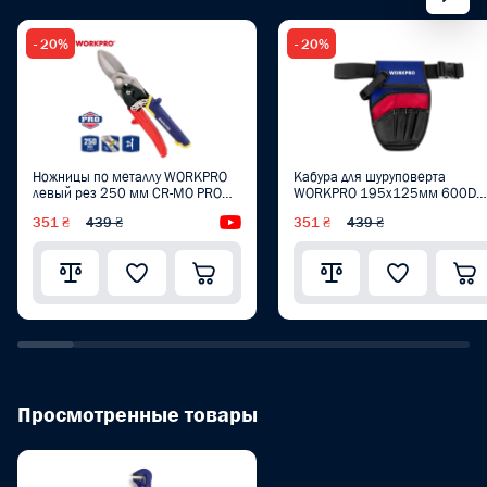
- 20%
- 20%
Ножницы по металлу WORKPRO
Кабура для шуруповерта
левый рез 250 мм CR-MO PRO
WORKPRO 195x125мм 600D
PLUS WP214020
полиэстер, с ремнем PRO
351 ₴
439 ₴
Видеообзор
351 ₴
439 ₴
WP281014
Просмотренные товары