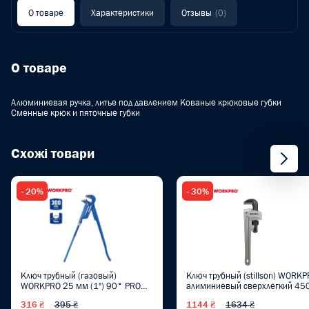
О товаре
Характеристики
Отзывы
(0)
О товаре
Алюминиевая ручка, литье под давлением Кованые крюковые губки
Сменные крюк и пяточные губки
Схожі товари
- 20%
- 30%
Ключ трубный (газовый)
Ключ трубный (stillson) WORK
WORKPRO 25 мм (1") 90° PRO
алиминиевый сверхлегкий 45
WP302012
мм PRO PLUS WP302008
316 ₴
395 ₴
1144 ₴
1634 ₴