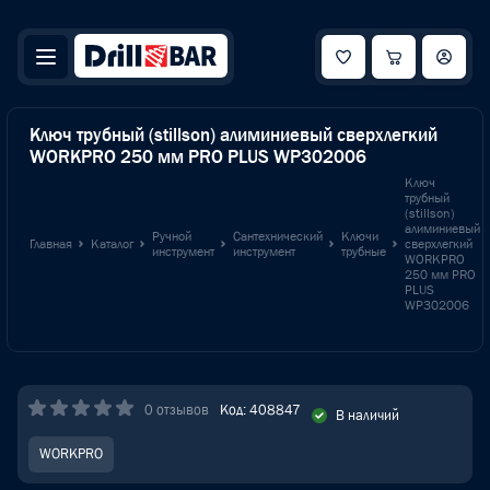
Ключ трубный (stillson) алиминиевый сверхлегкий
WORKPRO 250 мм PRO PLUS WP302006
Ключ
трубный
(stillson)
алиминиевый
Ручной
Сантехнический
Ключи
Главная
Каталог
сверхлегкий
инструмент
инструмент
трубные
WORKPRO
250 мм PRO
PLUS
WP302006
0 отзывов
Код: 408847
В наличий
WORKPRO