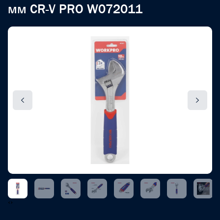
мм CR-V PRO W072011
‹
›