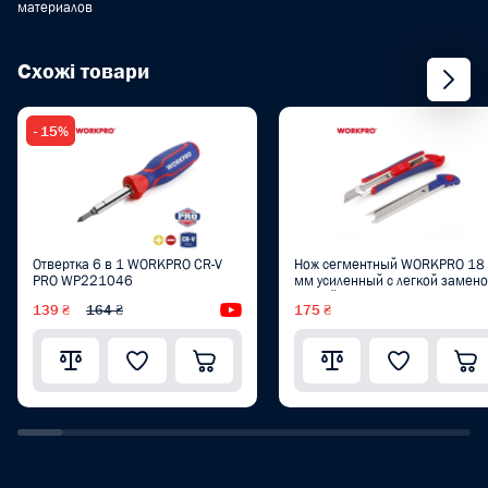
материалов
Схожі товари
- 15%
Отвертка 6 в 1 WORKPRO CR-V
Нож сегментный WORKPRO 18
PRO WP221046
мм усиленный с легкой замен
лезвий PRO WP212011
139 ₴
164 ₴
Видеообзор
175 ₴