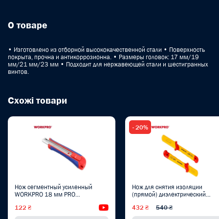
О товаре
• Изготовлено из отборной высококачественной стали • Поверхность
покрыта, прочна и антикоррозионна. • Размеры головок: 17 мм/19
мм/21 мм/23 мм • Подходит для нержавеющей стали и шестигранных
винтов.
Схожі товари
- 20%
Нож сегментный усиленный
Нож для снятия изоляции
WORKPRO 18 мм PRO
(прямой) диэлектрический
WP212009
WORKPRO 50x180 мм EN/IEC
122 ₴
Видеообзор
432 ₴
540 ₴
60900 10000V PRO PLUS
WP344004