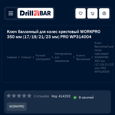
Ключ баллонный для колес крестовый WORKPRO
350 мм (17/19/21/23 мм) PRO WP314004
Ключ
баллонный для
колес
Инструменты
крестовый
Ручной
Ключи
Главная
Каталог
для
WORKPRO
инструмент
баллонные
механиков
350 мм
(17/19/21/23
мм) PRO
WP314004
0 отзывов
Код: 414202
В наличий
WORKPRO