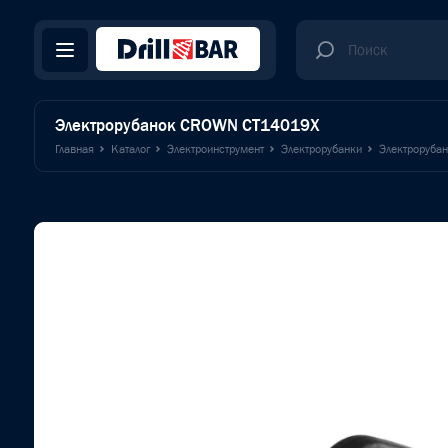
Электрорубанок CROWN CT14019X
Главная
Каталог
Электроинструмент
Электрорубанки
Электроруба