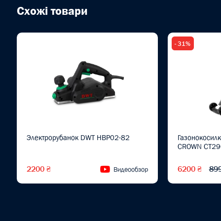
Схожі товари
- 31%
Электрорубанок DWT HBP02-82
Газонокосилк
CROWN CT29
2200 ₴
6200 ₴
89
Видеообзор