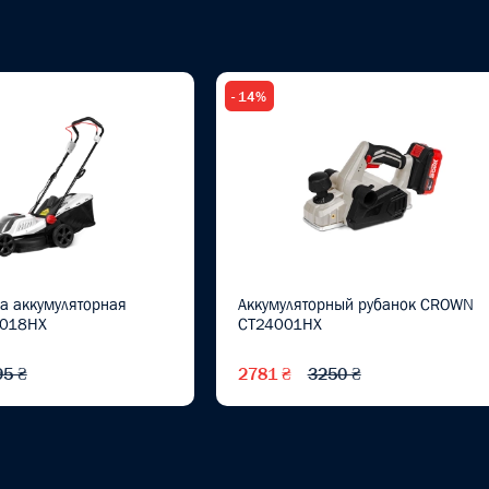
- 14%
а аккумуляторная
Аккумуляторный рубанок CROWN
018HX
CT24001HX
95 ₴
2781 ₴
3250 ₴