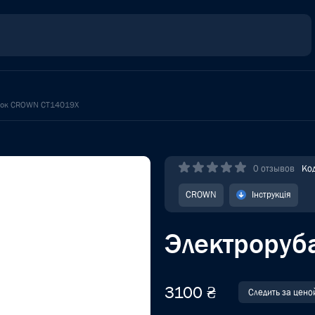
нок CROWN CT14019X
0 отзывов
Ко
CROWN
Інструкція
Электрору
3100 ₴
Следить за цено