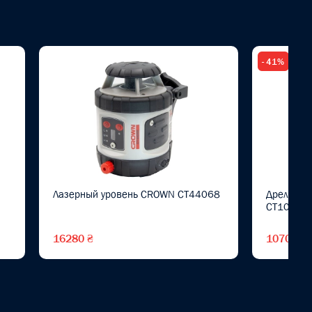
- 41%
Лазерный уровень CROWN CT44068
Дрель эл
CT10179
16280 ₴
1070 ₴