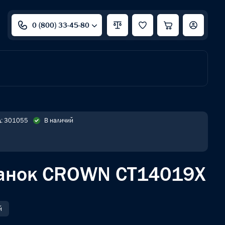
0 (800) 33-45-80
д: 301055
В наличий
банок CROWN CT14019X
й