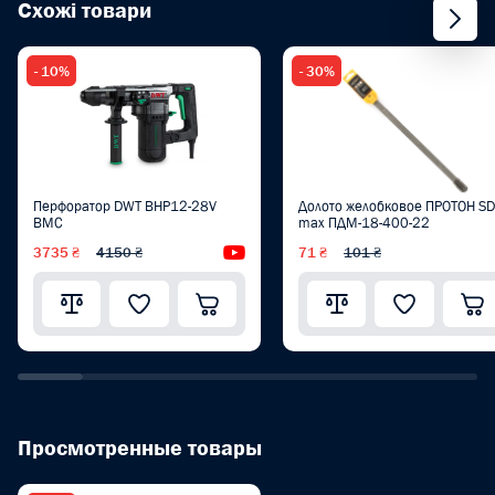
Схожі товари
- 10%
- 30%
Перфоратор DWT BHP12-28V
Долото желобковое ПРОТОН SD
BMC
max ПДМ-18-400-22
3735 ₴
4150 ₴
Видеообзор
71 ₴
101 ₴
Просмотренные товары