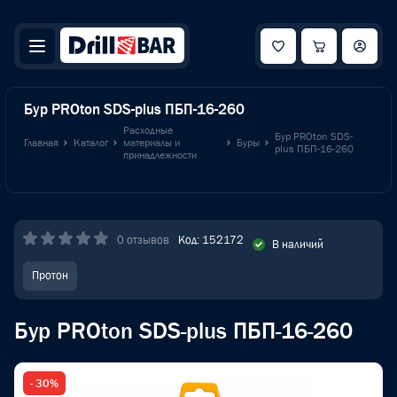
Бур PROton SDS-plus ПБП-16-260
Расходные
Бур PROton SDS-
Главная
Каталог
материалы и
Буры
plus ПБП-16-260
принадлежности
0 отзывов
Код: 152172
В наличий
Протон
Бур PROton SDS-plus ПБП-16-260
- 30%