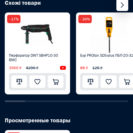
Схожі товари
- 17%
- 30%
Перфоратор DWT SBHP10-30
Бур PROton SDS-plus ПБП-20-3
BMC
3560 ₴
4290 ₴
Видеообзор
88 ₴
125 ₴
Просмотренные товары