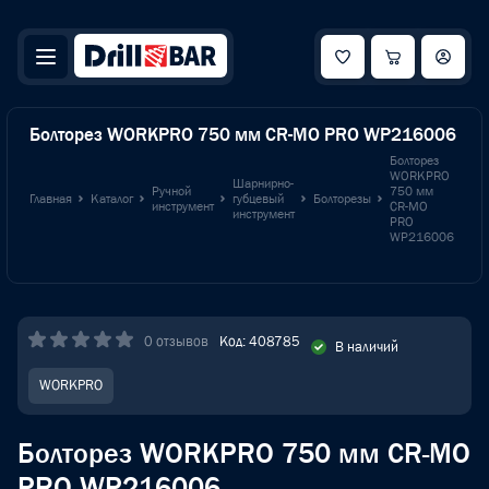
Болторез WORKPRO 750 мм CR-MO PRO WP216006
Болторез
WORKPRO
Шарнирно-
Ручной
750 мм
Главная
Каталог
губцевый
Болторезы
инструмент
CR-MO
инструмент
PRO
WP216006
0 отзывов
Код: 408785
В наличий
WORKPRO
Болторез WORKPRO 750 мм CR-MO
PRO WP216006