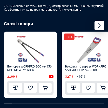
750 мм Лезвие из стали CR-MO, Диаметр реза: 13 мм, Экономия усилий
Комфортная ручка из трех материалов, Антискольжение
Схожі товари
- 30%
Болторез WORKPRO 900 мм CR-
Ножовка по дереву WORKPRO
MO PRO WP216007
550 мм 11TPI SK5 PRO
WP215012
2199 ₴
Видеообзор
327 ₴
467 ₴