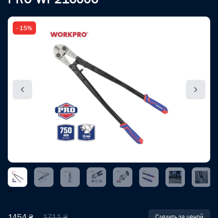
- 15%
‹
›
1454 ₴
1711 ₴
Следить за ценой