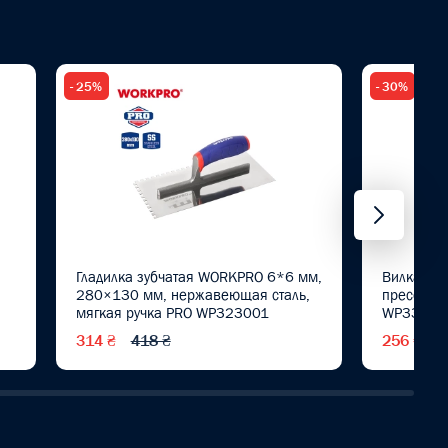
- 25%
- 30%
Гладилка зубчатая WORKPRO 6*6 мм,
Вилка са
280×130 мм, нержавеющая сталь,
прессова
мягкая ручка PRO WP323001
WP33100
314 ₴
418 ₴
256 ₴
3