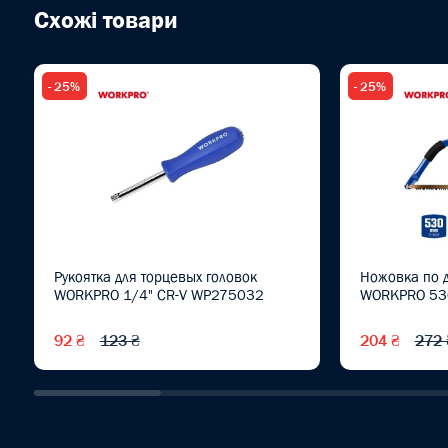
Схожі товари
- 25%
- 25%
Рукоятка для торцевых головок
Ножовка по д
WORKPRO 1/4" CR-V WP275032
WORKPRO 53
92 ₴
123 ₴
204 ₴
272 