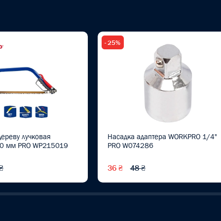
- 25%
ереву лучковая
Насадка адаптера WORKPRO 1/4"
0 мм PRO WP215019
PRO W074286
₴
36 ₴
48 ₴