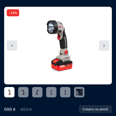
- 14%
688 ₴
803 ₴
Следить за ценой