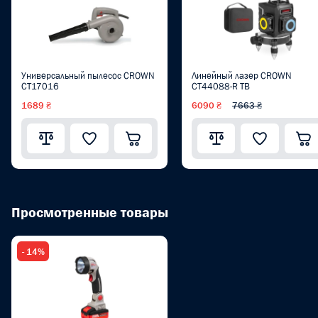
Универсальный пылесос CROWN
Линейный лазер CROWN
CT17016
CT44088-R TB
1689 ₴
6090 ₴
7663 ₴
Просмотренные товары
- 14%